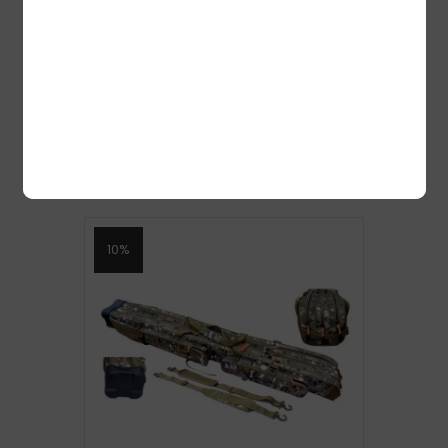
DAM 2 COMPARTMENT ROD BAG 1.70M
+POCKETS (2 SEKTSIOONI)
55,91
€
50,32
€
Lisa korvi
10%