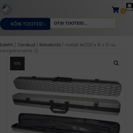
0
Search
KÕIK TOOTED ↓
for:
Esileht
/
Tarvikud
/
Ridvakotid
/ Holdall AK(130 x 15 x 12 см,
compartments: 2)
10%