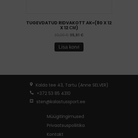
TUGEVDATUD RIDVAKOTT AK«(80 X 12
X 12 СМ)
39,90
€
35,91
€
Lisa korvi
Kalda tee 43, Tartu (Anne SELVER)
+372 53 85 4310
sten@kalastussport.ee
Müügitingimused
Privaatsuspoliitika
Kontakt