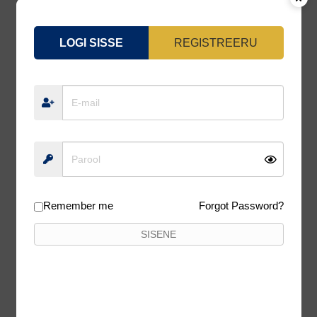
LOGI SISSE
REGISTREERU
ROD COVER ZEOX BASIC REEL-IN 3
SECTIONS 160CM
32,54
€
Lisa korvi
10%
Remember me
Forgot Password?
SISENE