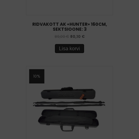
RIDVAKOTT AK «HUNTER» 160CM,
SEKTSIOONE: 3
89,00
€
80,10
€
Lisa korvi
10%