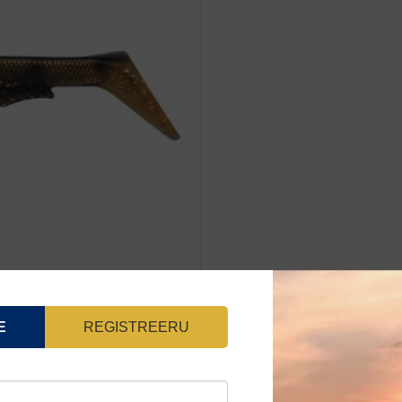
TAIL
21cm
93g
kogus
E
REGISTREERU