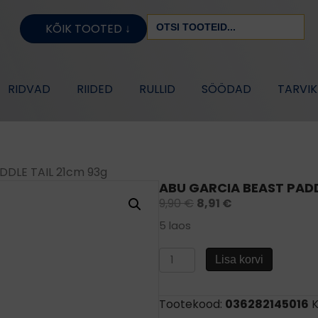
Search
KÕIK TOOTED ↓
for:
RIDVAD
RIIDED
RULLID
SÖÖDAD
TARVI
DDLE TAIL 21cm 93g
ABU GARCIA BEAST PADD
9,90
€
8,91
€
5 laos
ABU
Lisa korvi
GARCIA
BEAST
PADDLE
Tootekood:
036282145016
K