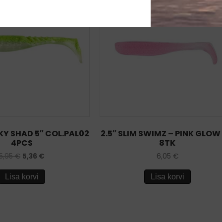
KY SHAD 5″ COL.PAL02
2.5″ SLIM SWIMZ – PINK GLOW
4PCS
8TK
5,95
€
5,36
€
6,05
€
Lisa korvi
Lisa korvi