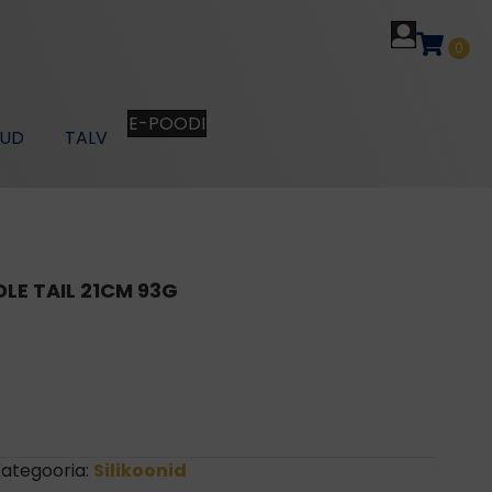
0
E-POODI
KUD
TALV
LE TAIL 21CM 93G
ategooria:
Silikoonid