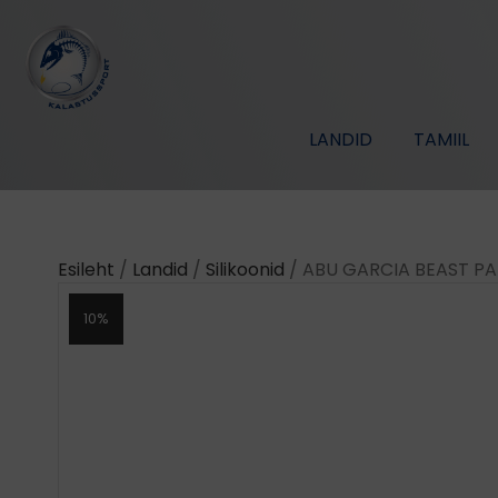
LANDID
TAMIIL
Esileht
/
Landid
/
Silikoonid
/ ABU GARCIA BEAST PA
10%