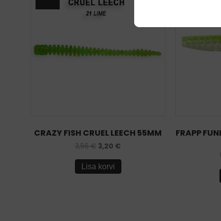
CRAZY FISH CRUEL LEECH 55MM
FRAPP FUN
3,56
€
3,20
€
Lisa korvi