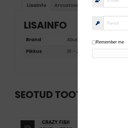
Lisainfo
Arvustused (0)
LISAINFO
Brand
AbuGarcia
Remember me
Pikkus
16 – 25cm
SEOTUD TOOTED
10%
10%