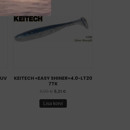
 UV
KEITECH «EASY SHINER»4.0-LT20
7TK
6,90
€
6,21
€
Lisa korvi