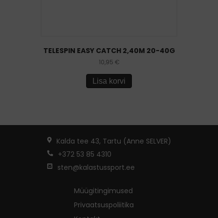
TELESPIN EASY CATCH 2,40M 20-40G
10,95
€
Lisa korvi
Kalda tee 43, Tartu (Anne SELVER)
+372 53 85 4310
sten@kalastussport.ee
Müügitingimused
Privaatsuspoliitika