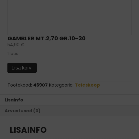
GAMBLER MT.2,70 GR.10-30
54,90
€
1 laos
GAMBLER
Lisa korvi
MT.2,70
GR.10-
30
Tootekood:
46907
Kategooria:
Teleskoop
kogus
Lisainfo
Arvustused (0)
LISAINFO