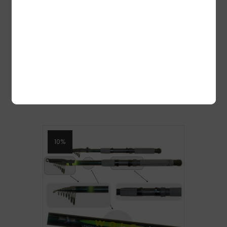
SPINNING CATANA FX SPINNING TELE
2,10M 10-30G 5PC
59,00
€
56,05
€
Lisa korvi
10%