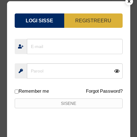
LOGI SISSE
REGISTREERU
SURF MASTER «NEW HUNTER»2,10 M,
CARBONE, 75 G, TEST: 10-30 G
25,00
€
Lisa korvi
5%
Remember me
Forgot Password?
SISENE