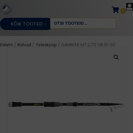
0
Search
KÕIK TOOTED ↓
for:
Esileht
/
Ridvad
/
Teleskoop
/ GAMBLER MT.2,70 GR.10-30