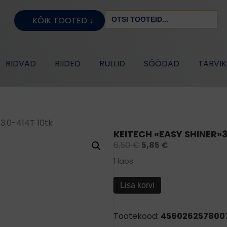
Search
KÕIK TOOTED ↓
for:
RIDVAD
RIIDED
RULLID
SÖÖDAD
TARVI
3.0-414T 10tk
KEITECH «EASY SHINER»3
6,50
€
5,85
€
1 laos
KEITECH
Lisa korvi
«Easy
SHINER»3.0-
Tootekood:
456026257800
414T