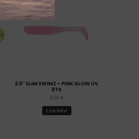
″
2.5″ SLIM SWIMZ – PINK GLOW UV
8TK
6,05
€
Lisa korvi