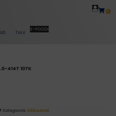
0
E-POODI
KUD
TALV
.0-414T 10TK
7
Kategooria:
Silikoonid