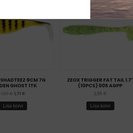
 SHADTEEZ 9CM 7G
ZEOX TRIGGER FAT TAIL 1.7
DEN GHOST 1TK
(10PCS) 005 AGPP
1,90
€
1,71
€
2,95
€
Lisa korvi
Lisa korvi