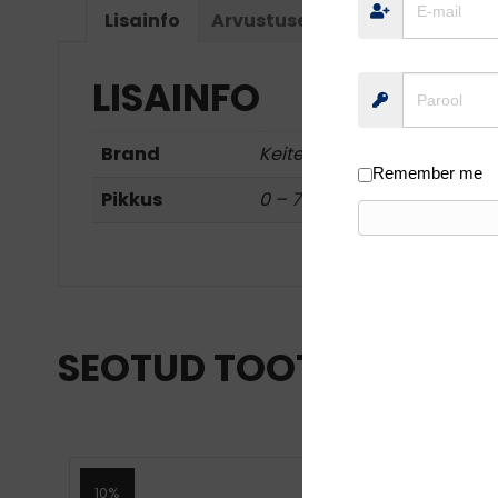
Lisainfo
Arvustused (0)
LISAINFO
Brand
Keitech
Remember me
Pikkus
0 – 7.5cm
SEOTUD TOOTED
10%
10%