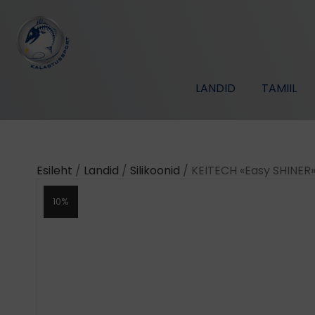
LANDID
TAMIIL
Esileht
/
Landid
/
Silikoonid
/ KEITECH «Easy SHINER»
10%