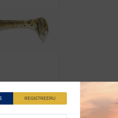
10tk
kogus
E
REGISTREERU