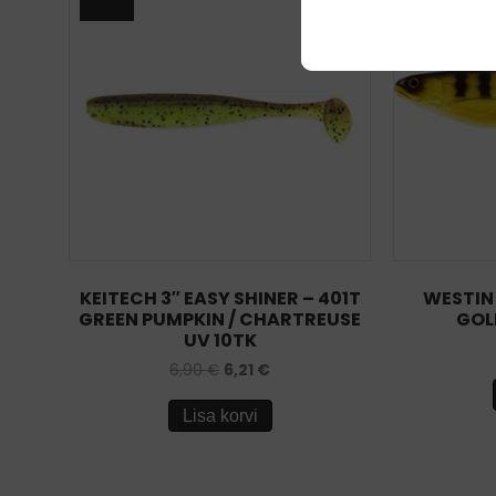
KEITECH 3″ EASY SHINER – 401T
WESTIN
GREEN PUMPKIN / CHARTREUSE
GOL
UV 10TK
6,90
€
6,21
€
Lisa korvi