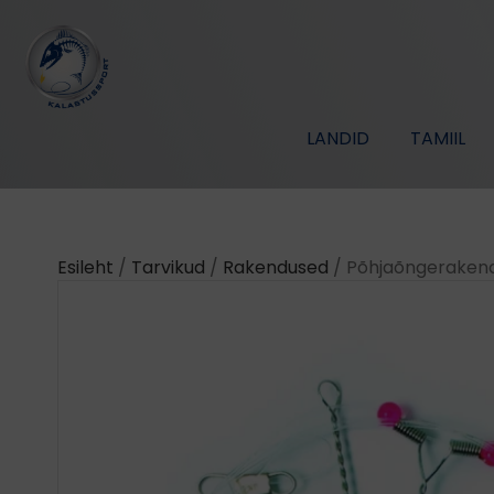
LANDID
TAMIIL
Esileht
/
Tarvikud
/
Rakendused
/ Põhjaõngerakend