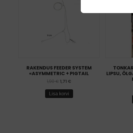
RAKENDUS FEEDER SYSTEM
TONKAR
«ASYMMETRIC + PIGTAIL
LIPSU, ÕL
1,90
€
1,71
€
Lisa korvi