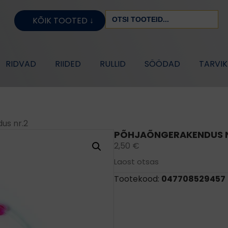
Search
KÕIK TOOTED ↓
for:
RIDVAD
RIIDED
RULLID
SÖÖDAD
TARVI
us nr.2
PÕHJAÕNGERAKENDUS N
2,50
€
Laost otsas
Tootekood:
047708529457