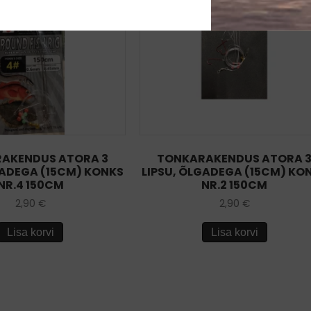
AKENDUS ATORA 3
TONKARAKENDUS ATORA 
GADEGA (15CM) KONKS
LIPSU, ÕLGADEGA (15CM) KO
NR.4 150CM
NR.2 150CM
2,90
€
2,90
€
Lisa korvi
Lisa korvi