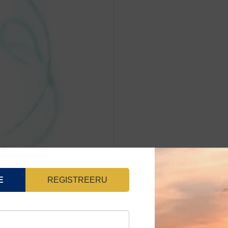
E
REGISTREERU