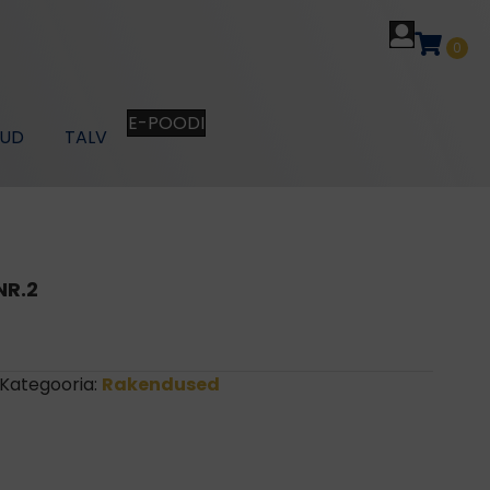
0
E-POODI
KUD
TALV
R.2
Kategooria:
Rakendused