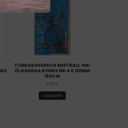
3
TONKARAKENDUS MISTRALL SM1
NKS
ÕLGADEGA KONKS NR.4 0,60MM
150CM
2,50
€
Lisa korvi