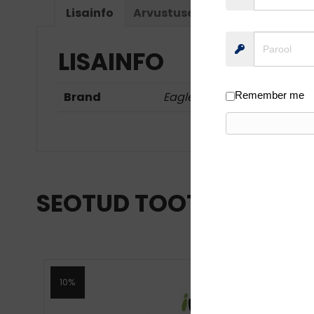
Lisainfo
Arvustused (0)
LISAINFO
Remember me
Brand
Eagle Claw
SEOTUD TOOTED
10%