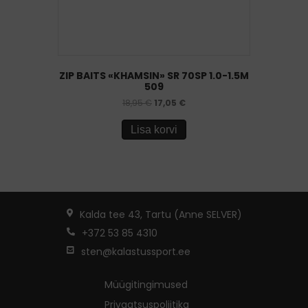
ZIP BAITS «KHAMSIN» SR 70SP 1.0-1.5M
509
18,95
€
17,05
€
Lisa korvi
Kalda tee 43, Tartu (Anne SELVER)
+372 53 85 4310
sten@kalastussport.ee
Müügitingimused
Privaatsuspoliitika