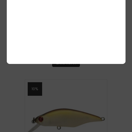
RAPALA SHALLOW SHAD RAP 7CM 1.2-
1.8M BG
12,90
€
11,35
€
Lisa korvi
10%