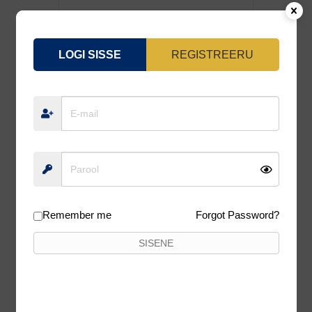
LOGI SISSE
REGISTREERU
ASURA II SP 92.5MM 8.4G 0.5-1.2M M-
14
22,90
€
20,61
€
Lisa korvi
12%
Remember me
Forgot Password?
SISENE