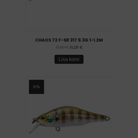
CHAOS 72 F-SR 317 9.3G 1-1.2M
12,50
€
11,25
€
Lisa korvi
10%