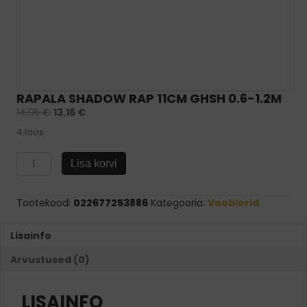
RAPALA SHADOW RAP 11CM GHSH 0.6-1.2M
14,95
€
13,16
€
4 laos
Rapala
Lisa korvi
Shadow
Rap
11cm
Tootekood:
022677253886
Kategooria:
Vooblerid
GHSH
0.6-
Lisainfo
1.2m
kogus
Arvustused (0)
LISAINFO