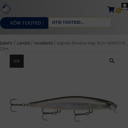
0
Search
KÕIK TOOTED ↓
for:
Esileht
/
Landid
/
Vooblerid
/ Rapala Shadow Rap 11cm GHSH 0.6-
1.2m
12%