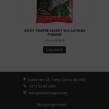
SÖÖT TRAPER SEKRET 1KG LATIKAS
PUNANE
4,50
€
4,28
€
Lisa korvi
Kalda tee 43, Tartu (Anne SELVER)
+372 53 85 4310
sten@kalastussport.ee
Müügitingimused