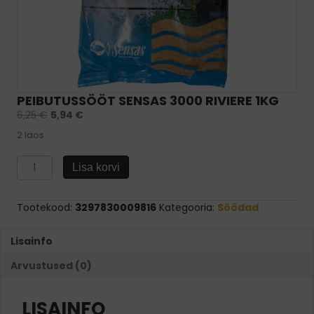
PEIBUTUSSÖÖT SENSAS 3000 RIVIERE 1KG
6,25
€
5,94
€
2 laos
Peibutussööt
Lisa korvi
SENSAS
3000
RIVIERE
Tootekood:
3297830009816
Kategooria:
Söödad
1kg
kogus
Lisainfo
Arvustused (0)
LISAINFO