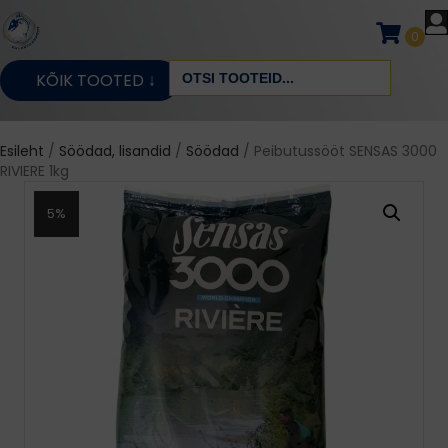
0
Search
KÕIK TOOTED ↓
for:
Esileht
/
Söödad, lisandid
/
Söödad
/ Peibutussööt SENSAS 3000
RIVIERE 1kg
5%