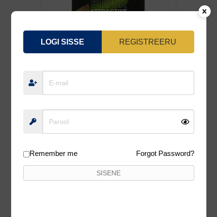
LOGI SISSE
REGISTREERU
PEIBUTUSSÖÖT FEEDER 3000 SUPER
ATTRACTIVE 1KG
6,25
€
5,94
€
Lisa korvi
5%
Remember me
Forgot Password?
SISENE