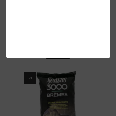
PEIBUTUSSÖÖT 3000 CLUB BREAM 1
KG LATIKAS
5,50
€
5,22
€
Lisa korvi
5%