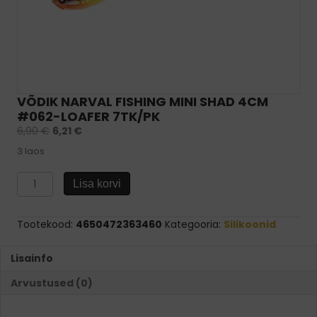
VÕDIK NARVAL FISHING MINI SHAD 4CM
#062-LOAFER 7TK/PK
6,90
€
6,21
€
3 laos
Võdik
Lisa korvi
Narval
Fishing
Mini
Tootekood:
4650472363460
Kategooria:
Silikoonid
Shad
4cm
Lisainfo
#062-
Loafer
Arvustused (0)
7tk/pk
kogus