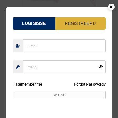
LOGI SISSE
REGISTREERU
WESTIN BULLTEEZ SHADTAIL 9,5CM 7G
PINK HEADLIGHT 1TK
2,60
€
2,34
€
Lisa korvi
Remember me
Forgot Password?
10%
SISENE