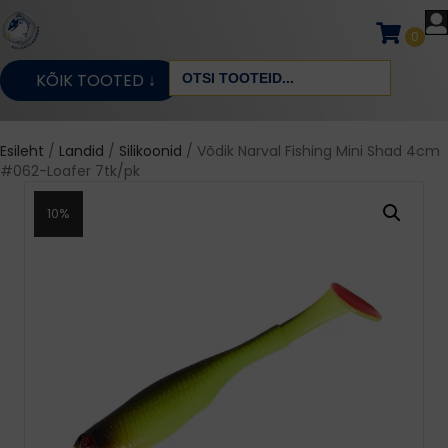
0
Search
KÕIK TOOTED ↓
for:
Esileht
/
Landid
/
Silikoonid
/ Võdik Narval Fishing Mini Shad 4cm
#062-Loafer 7tk/pk
10%