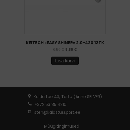
KEITECH «EASY SHINER» 2.0-420 12TK
6,50
€
5,85
€
Lisa korvi
Kalda tee 43, Tartu (Anne SELVER)
+372 53 85 4310
sten@kalastussport.ee
Müügitingimused