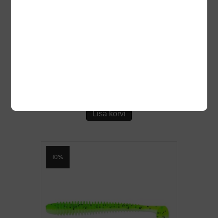
KEITECH «SWING IMPACT 2.5-LT18
10TK
6,50
€
5,85
€
Lisa korvi
10%