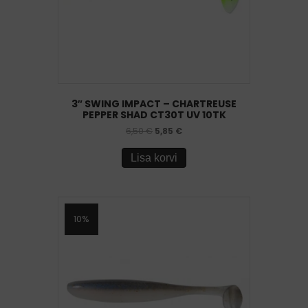
3″ SWING IMPACT – CHARTREUSE
PEPPER SHAD CT30T UV 10TK
6,50
€
5,85
€
Lisa korvi
10%