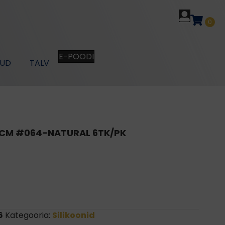
0
E-POODI
KUD
TALV
8CM #064-NATURAL 6TK/PK
6
Kategooria:
Silikoonid