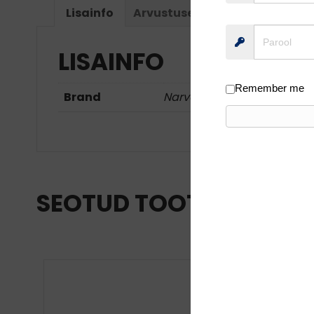
Lisainfo
Arvustused (0)
LISAINFO
Remember me
Brand
Narval
SEOTUD TOOTED
10%