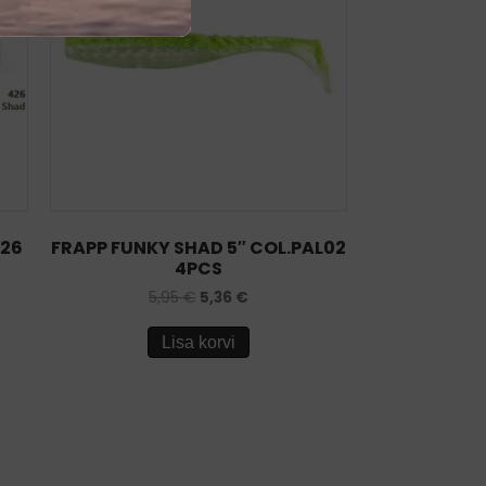
426
FRAPP FUNKY SHAD 5″ COL.PAL02
4PCS
5,95
€
5,36
€
Lisa korvi