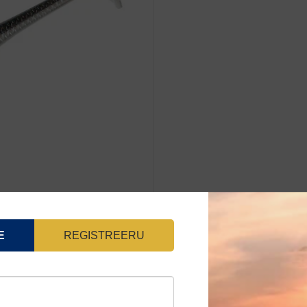
#064-
Natural
6tk/pk
kogus
E
REGISTREERU