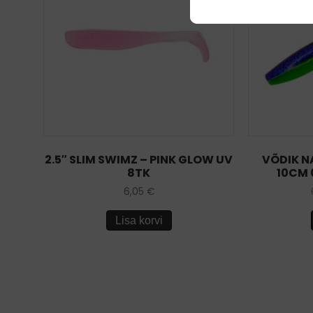
2.5″ SLIM SWIMZ – PINK GLOW UV
VÕDIK N
8TK
10CM 
6,05
€
Lisa korvi