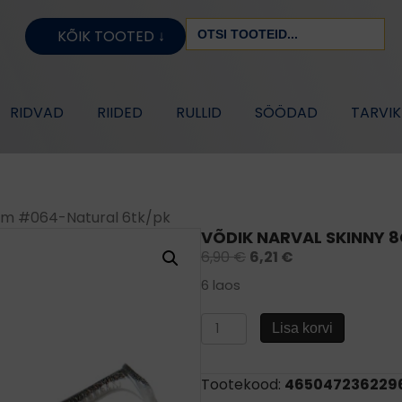
Search
KÕIK TOOTED ↓
for:
RIDVAD
RIIDED
RULLID
SÖÖDAD
TARVI
8cm #064-Natural 6tk/pk
VÕDIK NARVAL SKINNY 
6,90
€
6,21
€
6 laos
Võdik
Lisa korvi
Narval
Skinny
8cm
Tootekood:
465047236229