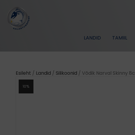
LANDID
TAMIIL
Esileht
/
Landid
/
Silikoonid
/ Võdik Narval Skinny 
10%