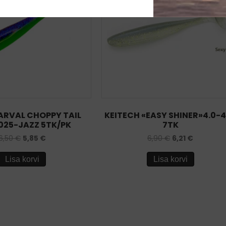
ARVAL CHOPPY TAIL
KEITECH «EASY SHINER»4.0-
025-JAZZ 5TK/PK
7TK
6,50
€
5,85
€
6,90
€
6,21
€
Lisa korvi
Lisa korvi